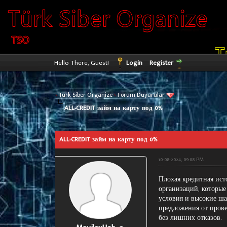
Hello There, Guest!
Login
Register
›
Türk Siber Organize
›
Forum Duyurular
ALL-CREDIT займ на карту под 0%
0 Vote(s) - 0 Average
1
2
3
4
5
ALL-CREDIT займ на карту под 0%
10-08-2024, 09:08 PM
Плохая кредитная ист
организаций, которые
условия и высокие ша
предложения от пров
без лишних отказов.