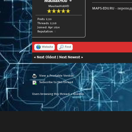
MauilaxHob
MauilaxHobVD
MAPS-EDU.RU -
перепод
Posts: 3,721
Threads: 3,720
Joined: Apr 2024
Reputation:
0
Website
Find
«
Next Oldest
|
Next Newest
»
View a Printable Version
Subscribe to this thread
Users browsing this thread: 1 Guest(s)